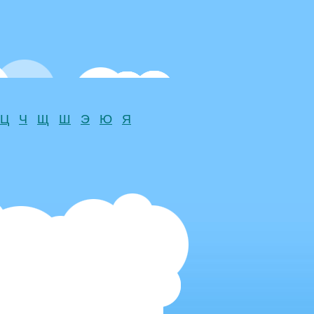
Ц
Ч
Щ
Ш
Э
Ю
Я