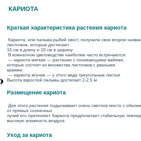
КАРИОТА
Краткая характеристика растения кариота
Кариота, или пальма рыбий хвост, получила свое второе назва
листочков, которые достигают
15 см в длину и 10 см в ширину.
В комнатном цветоводстве наиболее часто встречаются:
— кариота мягкая — растение с поникающими вайями,
которые состоят из множества листочков с рваными
краями;
— кариота жгучая — у этого вида треугольные листья.
Высота взрослой пальмы достигает 2-2,5 м.
Размещение кариота
Для этого растения подыскивают очень светлое место с обилие
от прямых солнечных
лучей его притеняют. Кариота предпочитает стабильную темпера
высокую влажность воздуха.
Уход за кариота