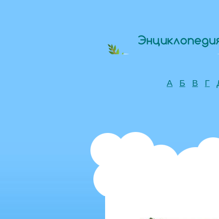
А
Б
В
Г