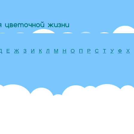
Д
Е
Ж
З
И
К
Л
М
Н
О
П
Р
С
Т
У
Ф
Х