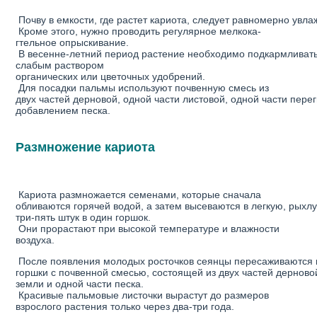
Почву в емкости, где растет кариота, следует равномерно увлаж
Кроме этого, нужно проводить регулярное мелкока-
гтельное опрыскивание.
В весенне-летний период растение необходимо подкармливать 
слабым раствором
органических или цветочных удобрений.
Для посадки пальмы используют почвенную смесь из
двух частей дерновой, одной части листовой, одной части пере
добавлением песка.
Размножение кариота
Кариота размножается семенами, которые сначала
обливаются горячей водой, а затем высеваются в легкую, рыхлу
три-пять штук в один горшок.
Они прорастают при высокой температуре и влажности
воздуха.
После появления молодых росточков сеянцы пересаживаются 
горшки с почвенной смесью, состоящей из двух частей дерново
земли и одной части песка.
Красивые пальмовые листочки вырастут до размеров
взрослого растения только через два-три года.