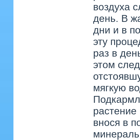
воздуха 
день. В ж
дни и в п
эту проце
раз в ден
этом след
отстоявш
мягкую во
Подкармл
растение 
внося в п
минераль