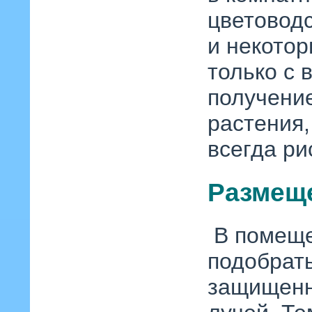
цветоводс
и некотор
только с 
получени
растения
всегда ри
Размещ
В помеще
подобрат
защищенн