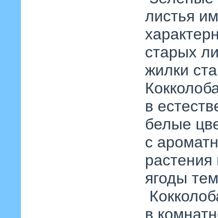
листья и
характер
старых ли
жилки ст
Кокколоба
в естеств
белые цв
с аромат
растения 
ягоды тем
Кокколоба
в комнат