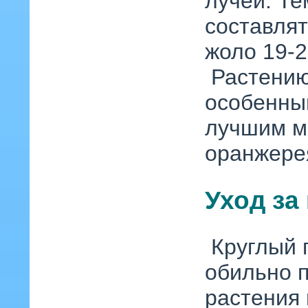
лучей. Те
составля
жоло 19-2
Растению
особенны
лучшим м
оранжере
Уход за
Круглый 
обильно 
растения