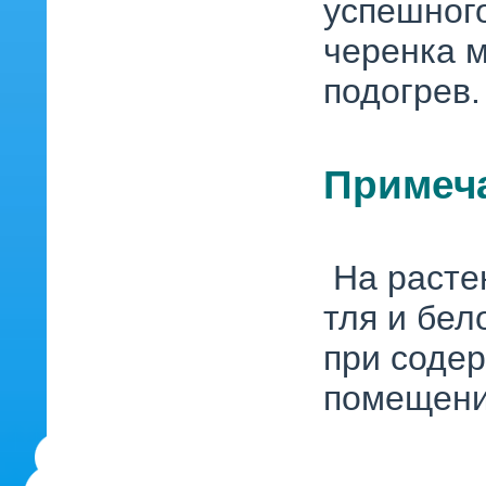
успешног
черенка 
подогрев.
Примеча
На расте
тля и бел
при содер
помещени