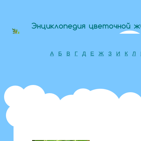
А
Б
В
Г
Д
Е
Ж
З
И
К
Л